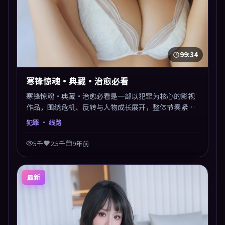
99:34
寒锋惊魂·典藏·治愈必看
寒锋惊魂·典藏·治愈必看是一部以犯罪为核心的影视
作品，围绕危机、反转与人物成长展开，整体节奏紧
凑，值得推荐观看。
犯罪
· 线路
5千
2.5千
9年前
最新