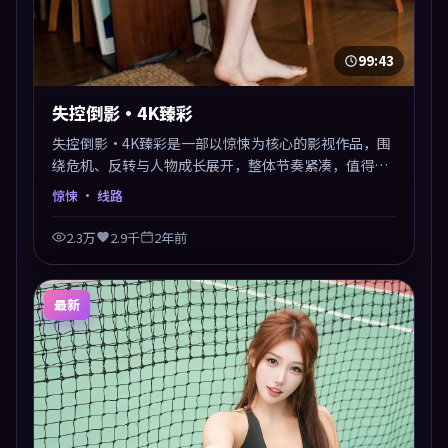
99:43
失控倒影·4K臻彩
失控倒影·4K臻彩是一部以惊悚为核心的影视作品，围
绕危机、反转与人物成长展开，整体节奏紧凑，值得推
荐观看。
惊悚
· 线路
2.3万
2.9千
2年前
最新