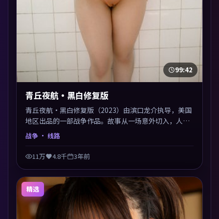
99:42
青丘夜航·黑白修复版
青丘夜航·黑白修复版（2023）由滨口龙介执导，美国
地区出品的一部战争作品。故事从一场意外切入，人物
在道德与生存之间反复摇摆，叙事层层推进，情绪克制
战争
· 线路
而有力。主演阵容以生活化表演见长，对手戏火花四
溅。
11万
4.8千
3年前
精选