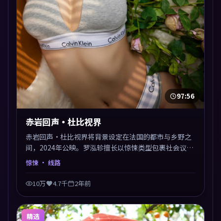
97:56
赤岩回声·杜比视界
赤岩回声·杜比视界将背景设定在法国的都市与乡野之
间，2024年公映。罗泓轸擅长以惊悚类型包裹社会议
题，节奏张弛有度，留白处耐人寻味。剪辑利落，悬念
惊悚
· 线路
钩子分布均匀，适合一口气看完。
10万
4.7千
2年前
精选