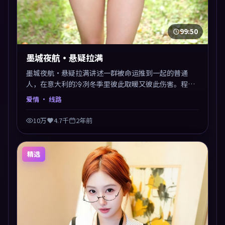
99:50
墨城夜航·悬疑拉满
墨城夜航·悬疑拉满讲述一群被命运推到一起的普通
人，在意大利的冷冽冬季里彼此取暖又彼此伤害。程耳
以爱情类型外壳探讨信任与背叛，映后讨论度颇高。片
爱情
· 线路
尾留白开放解读，关于“选择”的主题余音绕梁。
10万
4.7千
2年前
精选