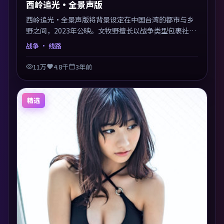
西岭追光·全景声版
西岭追光·全景声版将背景设定在中国台湾的都市与乡
野之间，2023年公映。文牧野擅长以战争类型包裹社会
议题，节奏张弛有度，留白处耐人寻味。剪辑利落，悬
战争
· 线路
念钩子分布均匀，适合一口气看完。
11万
4.8千
3年前
精选