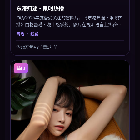
东港归途·限时热播
作为2025年度备受关注的冒险片，《东港归途·限时热
播》由格蕾塔·葛韦格掌舵。影片在视听语言上实验性
与可看性兼顾，人物关系错综复杂，后劲十足。美术与
冒险
· 线路
服化还原年代质感，细节经得起暂停回看。
10万
4.7千
1年前
热门