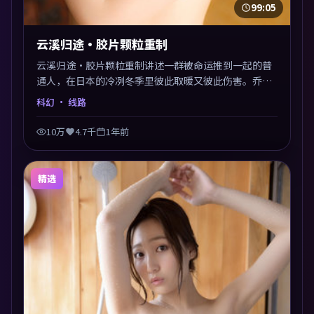
99:05
云溪归途·胶片颗粒重制
云溪归途·胶片颗粒重制讲述一群被命运推到一起的普
通人，在日本的冷冽冬季里彼此取暖又彼此伤害。乔丹
·皮尔以科幻类型外壳探讨信任与背叛，映后讨论度颇
科幻
· 线路
高。片尾留白开放解读，关于“选择”的主题余音绕
梁。
10万
4.7千
1年前
精选