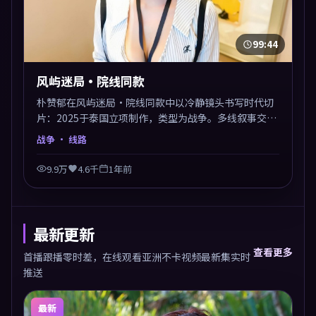
99:44
风屿迷局·院线同款
朴赞郁在风屿迷局·院线同款中以冷静镜头书写时代切
片：2025于泰国立项制作，类型为战争。多线叙事交汇
于终局，真相与救赎并行，适合喜欢细读表演的影迷。
战争
· 线路
摄影与配乐高度统一，城市夜景与内心戏互为镜像。
9.9万
4.6千
1年前
最新更新
查看更多
首播跟播零时差，在线观看亚洲不卡视频最新集实时
推送
最新