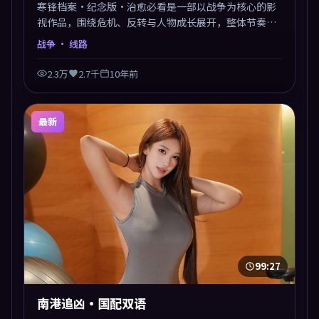
寒锋档案·纪念版·治愈必看是一部以战争为核心的影
视作品，围绕危机、反转与人物成长展开，整体节奏紧
凑，值得推荐观看。
战争
· 线路
2.3万
2.7千
10年前
最新
99:27
南港追凶·国配双语